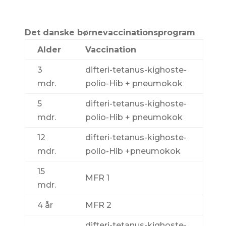
Det danske børnevaccinationsprogram
Alder
Vaccination
3
difteri-tetanus-kighoste-
mdr.
polio-Hib + pneumokok
5
difteri-tetanus-kighoste-
mdr.
polio-Hib + pneumokok
12
difteri-tetanus-kighoste-
mdr.
polio-Hib +pneumokok
15
MFR 1
mdr.
4 år
MFR 2
difteri-tetanus-kighoste-